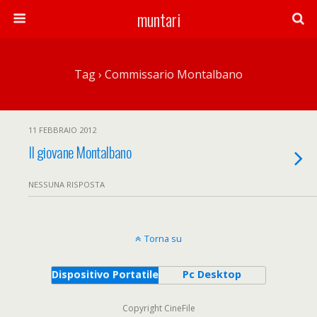
muntari
Tag › Commissario Montalbano
11 FEBBRAIO 2012
Il giovane Montalbano
NESSUNA RISPOSTA
Torna su
Dispositivo Portatile
Pc Desktop
Copyright CineFile