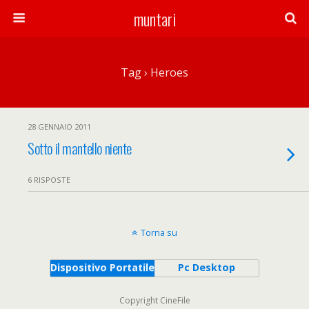
muntari
Tag › Heroes
28 GENNAIO 2011
Sotto il mantello niente
6 RISPOSTE
Torna su
Dispositivo Portatile
Pc Desktop
Copyright CineFile