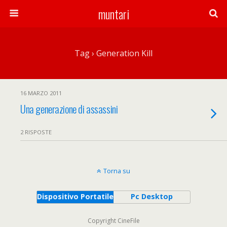
muntari
Tag › Generation Kill
16 MARZO 2011
Una generazione di assassini
2 RISPOSTE
Torna su
Dispositivo Portatile
Pc Desktop
Copyright CineFile