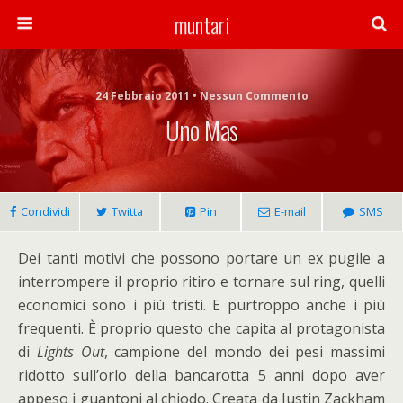
muntari
24 Febbraio 2011 • Nessun Commento
Uno Mas
Condividi
Twitta
Pin
E-mail
SMS
Dei tanti motivi che possono portare un ex pugile a
interrompere il proprio ritiro e tornare sul ring, quelli
economici sono i più tristi. E purtroppo anche i più
frequenti. È proprio questo che capita al protagonista
di
Lights Out
, campione del mondo dei pesi massimi
ridotto sull’orlo della bancarotta 5 anni dopo aver
appeso i guantoni al chiodo. Creata da Justin Zackham