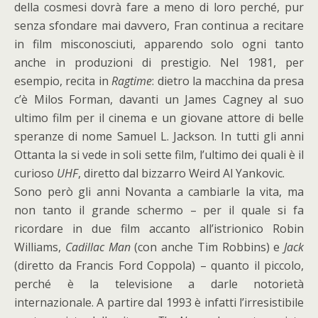
della cosmesi dovrà fare a meno di loro perché, pur
senza sfondare mai davvero, Fran continua a recitare
in film misconosciuti, apparendo solo ogni tanto
anche in produzioni di prestigio. Nel 1981, per
esempio, recita in
Ragtime
: dietro la macchina da presa
c’è Milos Forman, davanti un James Cagney al suo
ultimo film per il cinema e un giovane attore di belle
speranze di nome Samuel L. Jackson. In tutti gli anni
Ottanta la si vede in soli sette film, l’ultimo dei quali è il
curioso
UHF
, diretto dal bizzarro Weird Al Yankovic.
Sono però gli anni Novanta a cambiarle la vita, ma
non tanto il grande schermo – per il quale si fa
ricordare in due film accanto all’istrionico Robin
Williams,
Cadillac Man
(con anche Tim Robbins) e
Jack
(diretto da Francis Ford Coppola) – quanto il piccolo,
perché è la televisione a darle notorietà
internazionale. A partire dal 1993 è infatti l’irresistibile