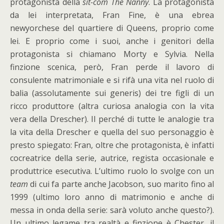
protagonista della
sit-com The Nanny
. La protagonista
da lei interpretata, Fran Fine, è una ebrea
newyorchese del quartiere di Queens, proprio come
lei. E proprio come i suoi, anche i genitori della
protagonista si chiamano Morty e Sylvia. Nella
finzione scenica, però, Fran perde il lavoro di
consulente matrimoniale e si rifà una vita nel ruolo di
balia (assolutamente sui generis) dei tre figli di un
ricco produttore (altra curiosa analogia con la vita
vera della Drescher). Il perché di tutte le analogie tra
la vita della Drescher e quella del suo personaggio è
presto spiegato: Fran, oltre che protagonista, è infatti
cocreatrice della serie, autrice, regista occasionale e
produttrice esecutiva. L’ultimo ruolo lo svolge con un
team
di cui fa parte anche Jacobson, suo marito fino al
1999 (ultimo loro anno di matrimonio e anche di
messa in onda della serie: sarà voluto anche questo?).
Un ultimo legame tra realtà e finzione è Chester, il