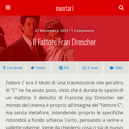
muntari
27 Novembre 2012 • 1 Commento
Il Fattore Fran Drescher
Condividi
Twitta
Pin
E-mail
SMS
Fattore C
era il titolo di una trasmissione che peraltro
di “C” ne ha avuto poco, visto che è durata lo spazio di
un mattino. Il debutto di Francine Joy Drescher nel
mondo del cinema è proprio all’insegna del “fattore C”,
ma senza metafore, intendendo proprio le specifiche
rotondità a fondo schiena. Certo, pensando a veline e
vallette odierne, viene da chiedersi cosa ci sia di nuovo