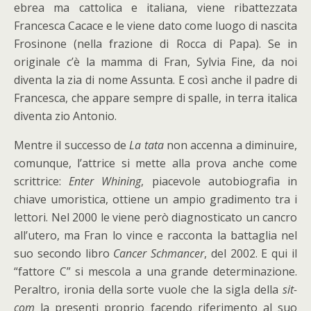
ebrea ma cattolica e italiana, viene ribattezzata
Francesca Cacace e le viene dato come luogo di nascita
Frosinone (nella frazione di Rocca di Papa). Se in
originale c’è la mamma di Fran, Sylvia Fine, da noi
diventa la zia di nome Assunta. E così anche il padre di
Francesca, che appare sempre di spalle, in terra italica
diventa zio Antonio.
Mentre il successo de
La tata
non accenna a diminuire,
comunque, l’attrice si mette alla prova anche come
scrittrice:
Enter Whining
, piacevole autobiografia in
chiave umoristica, ottiene un ampio gradimento tra i
lettori. Nel 2000 le viene però diagnosticato un cancro
all’utero, ma Fran lo vince e racconta la battaglia nel
suo secondo libro
Cancer Schmancer
, del 2002. E qui il
“fattore C” si mescola a una grande determinazione.
Peraltro, ironia della sorte vuole che la sigla della
sit-
com
la presenti proprio facendo riferimento al suo