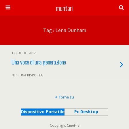
muntari
Tag › Lena Dunham
12 LUGLIO 2012
Una voce di una generazione
NESSUNA RISPOSTA
Torna su
Dispositivo Portatile
Pc Desktop
Copyright CineFile